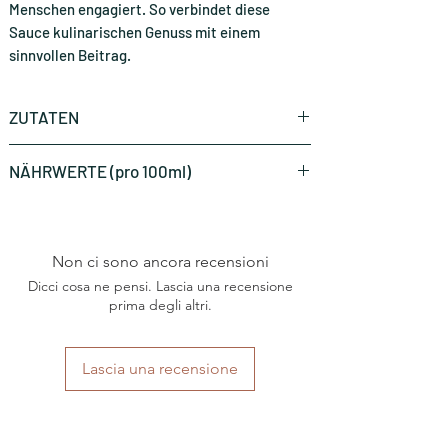
Menschen engagiert. So verbindet diese
Sauce kulinarischen Genuss mit einem
sinnvollen Beitrag.
ZUTATEN
Tomaten (82 %), Paprika, Zwiebeln,
NÄHRWERTE (pro 100ml)
Champignons, Olivenöl extra, Knoblauch,
Basilikum, Petersilie, Oregano, Pfeffer.
Energie in kcal
62 kcal
Non ci sono ancora recensioni
Energie in kJ
260 kJ
Dicci cosa ne pensi. Lascia una recensione
Fett
prima degli altri.
2.70 g
davon gesättigte Fettsäuren
0.40 g
Lascia una recensione
Kohlenhydrate
7.30 g
davon Zucker
6 g