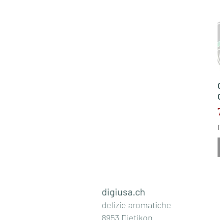
digiusa.ch
delizie aromatiche
8953 Dietikon