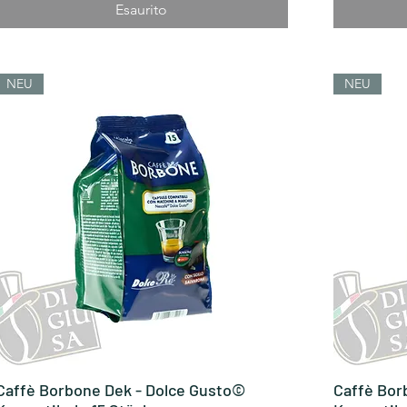
Esaurito
NEU
NEU
Caffè Borbone Dek - Dolce Gusto©
Vista rapida
Caffè Bor