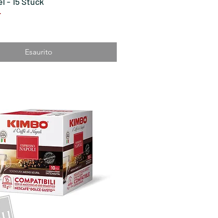
l - 15 Stück
F
Esaurito