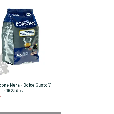
bone Nera - Dolce Gusto©
Vista rapida
l - 15 Stück
F