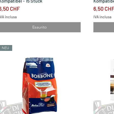
Kompatibel - 15 Stück
Kompatibe
Prezzo
Prezzo
6,50 CHF
6,50 CH
IVA inclusa
IVA inclusa
Esaurito
NEU