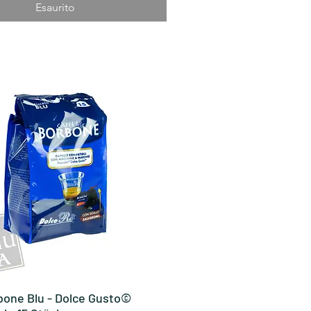
Esaurito
bone Blu - Dolce Gusto©
Vista rapida