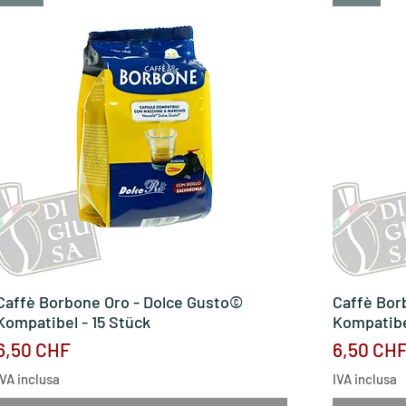
Caffè Borbone Oro - Dolce Gusto©
Vista rapida
Caffè Bor
Kompatibel - 15 Stück
Kompatibe
Prezzo
Prezzo
6,50 CHF
6,50 CH
IVA inclusa
IVA inclusa