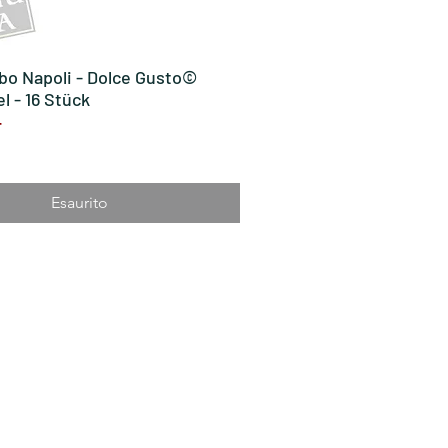
bo Napoli - Dolce Gusto©
Vista rapida
l - 16 Stück
F
Esaurito