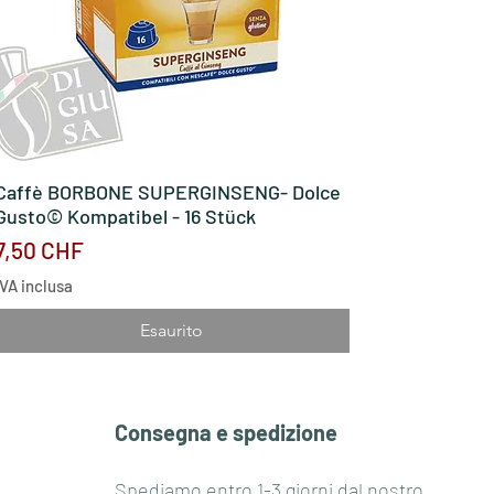
Caffè BORBONE SUPERGINSENG- Dolce
Vista rapida
Gusto© Kompatibel - 16 Stück
Prezzo
7,50 CHF
IVA inclusa
Esaurito
Consegna e spedizione
Spediamo entro 1-3 giorni dal nostro