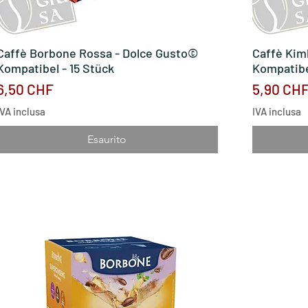
Caffè Borbone Rossa - Dolce Gusto©
Vista rapida
Caffè Kim
Kompatibel - 15 Stück
Kompatibe
Prezzo
Prezzo
6,50 CHF
5,90 CH
IVA inclusa
IVA inclusa
Esaurito