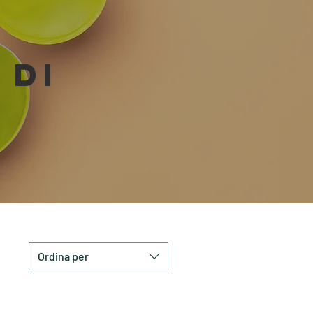
O
DI
Ordina per