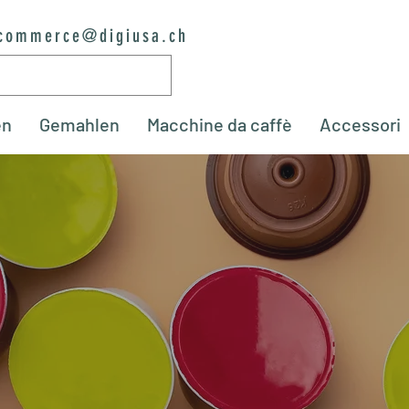
commerce@digiusa.ch
en
Gemahlen
Macchine da caffè
Accessori