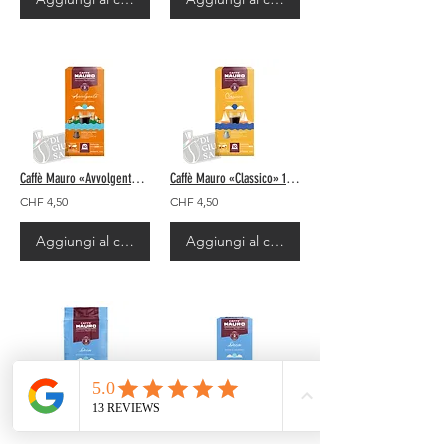
Caffè Mauro «Avvolgente» 10 Stück - Nespresso© Kompatibel
Caffè Mauro «Classico» 10 Stück - Nespresso© Kompatibel
CHF 4,50
CHF 4,50
Aggiungi al carrello
Aggiungi al carrello
Caffè Mauro «Deca» Pack gemahlen 250gr
Caffè Mauro «Decaf 25 / 75» cialde 18 pz.
CHF 7,50
CHF 8,50