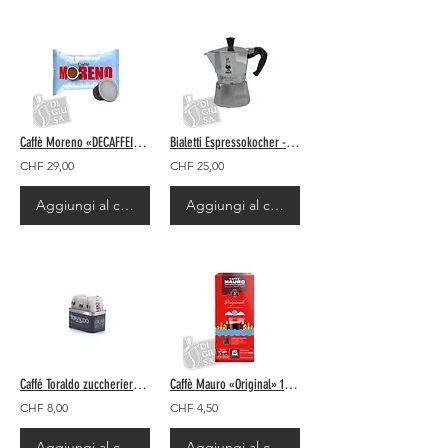
Caffè Moreno «DECAFFEINATO» 100 pezzi Compatibili Nespresso©
Bialetti Espressokocher - Moka Express 3 Tassen (Silber)
CHF 29,00
CHF 25,00
Aggiungi al carrello
Aggiungi al carrello
Caffé Toraldo zuccheriera piccola
Caffè Mauro «Original» 10 Stück - Nespresso© Kompatibel
CHF 8,00
CHF 4,50
Aggiungi al carrello
Aggiungi al carrello