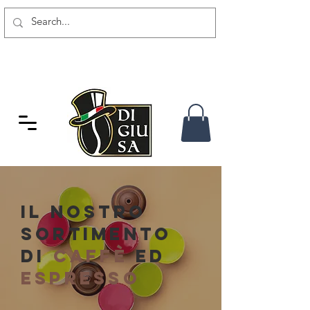
SPEDIZIONE GRATUITA DA 80
CHF
IL NOSTRO
SORTIMENTO
DI
CAFFÈ
ED
ESPRESSO