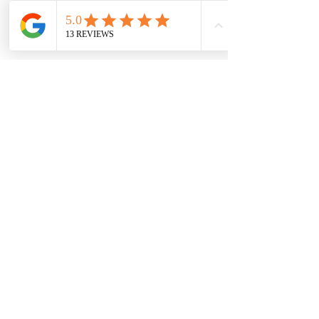
Consegna e spedizione
Spediamo entro 1-3 giorni dal nostro
magazzino
Spedizione gratuita a partire da un
valore dell'ordine di 80 CHF!
Modalità di pagamento