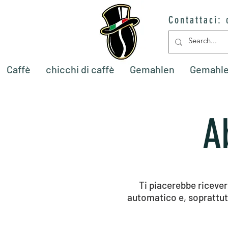
Contattaci:
Caffè
chicchi di caffè
Gemahlen
Gemahl
A
Ti piacerebbe riceve
automatico e, soprattut