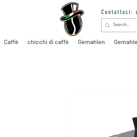
Contattaci:
Caffè
chicchi di caffè
Gemahlen
Gemahl