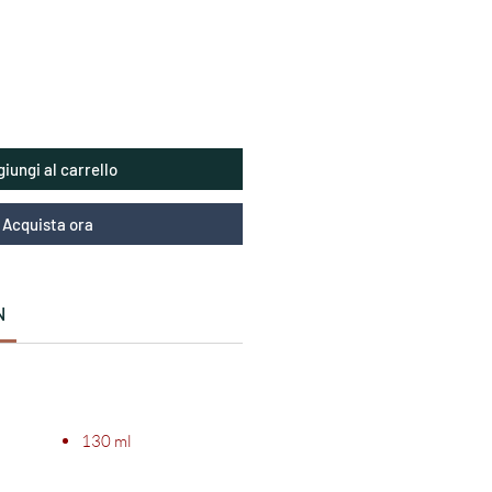
iungi al carrello
Acquista ora
N
130 ml