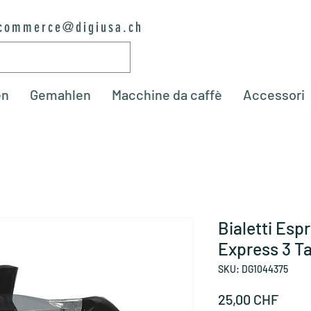
commerce@digiusa.ch
en
Gemahlen
Macchine da caffè
Accessori
Bialetti Es
Express 3 Ta
SKU: DG1044375
Prez
25,00 CHF