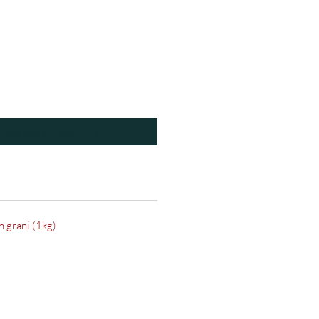
i quando è disponibile
n grani (1kg)