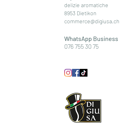
delizie aromatiche
8953 Dietikon
commerce@digiusa.ch
WhatsApp Business
076 755 30 75