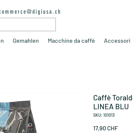
commerce@digiusa.ch
en
Gemahlen
Macchine da caffè
Accessori
Caffè Torald
LINEA BLU
SKU: 101013
Prezz
17,90 CHF