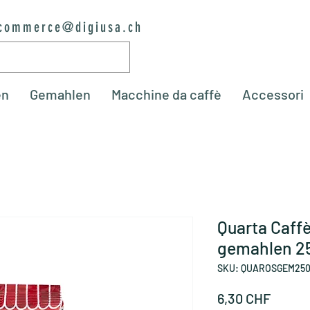
commerce@digiusa.ch
en
Gemahlen
Macchine da caffè
Accessori
Quarta Caffè
gemahlen 2
SKU: QUAROSGEM25
Prezz
6,30 CHF