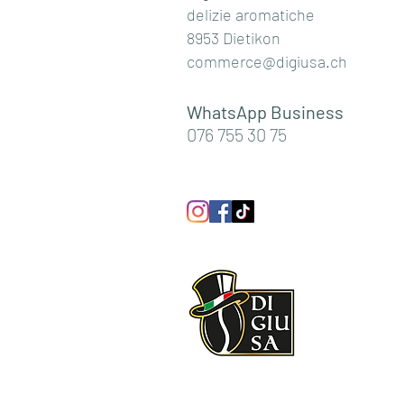
delizie aromatiche
8953 Dietikon
commerce@digiusa.ch
WhatsApp Business
076 755 30 75