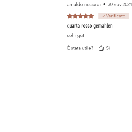
arnaldo ricciardi
•
30 nov 2024
Valutazione 5 stelle su 5.
Verificato
quarta rosso gemahlen
sehr gut
È stata utile?
Sì