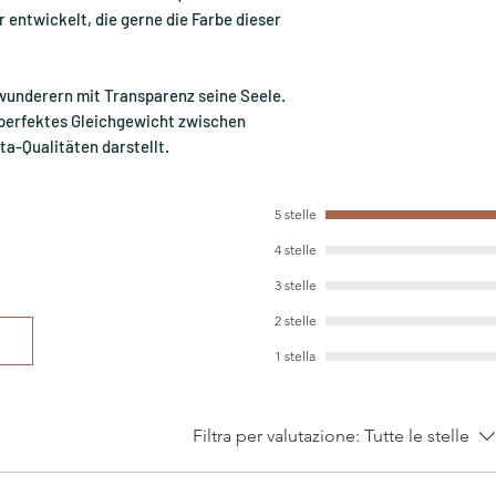
 entwickelt, die gerne die Farbe dieser
wunderern mit Transparenz seine Seele.
 perfektes Gleichgewicht zwischen
a-Qualitäten darstellt.
5 stelle
4 stelle
3 stelle
2 stelle
1 stella
Filtra per valutazione:
Tutte le stelle