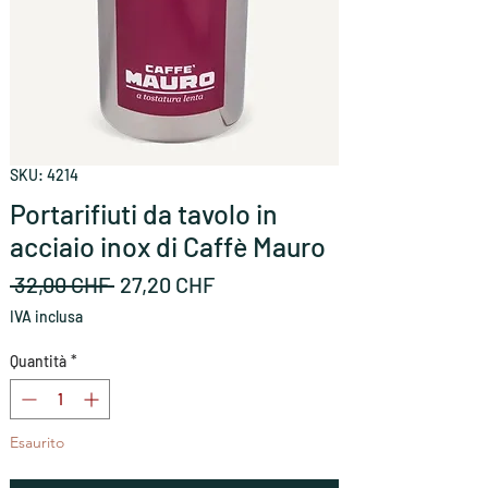
SKU: 4214
Portarifiuti da tavolo in
acciaio inox di Caffè Mauro
Prezzo
Prezzo
 32,00 CHF 
27,20 CHF
regolare
scontato
IVA inclusa
Quantità
*
Esaurito