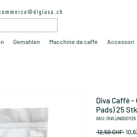
commerce@digiusa.ch
en
Gemahlen
Macchine da caffè
Accessori
Diva Caffé -
Pads) 25 St
SKU: DIVLUNGDOY25
Prez
 12,50 CHF 
10,