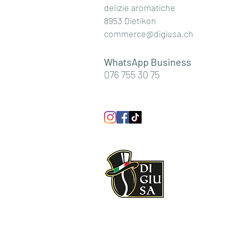
delizie aromatiche
8953 Dietikon
commerce@digiusa.ch
WhatsApp Business
076 755 30 75