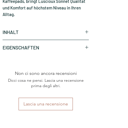
Kaffeepads, bringt Luscioux Sonnet Qualität
und Komfort auf höchstem Niveau in Ihren
Alltag.
INHALT
15 Stück (CHF 0.48 * / Stück)
EIGENSCHAFTEN
Marke
Luscioux
Non ci sono ancora recensioni
Art
E.S.E Pads 44mm
Dicci cosa ne pensi. Lascia una recensione
Herkunftsland
prima degli altri.
Italien
Region
Sizilien
Lascia una recensione
Kaffeesorten
Arabica
Intensität
starke Intensität