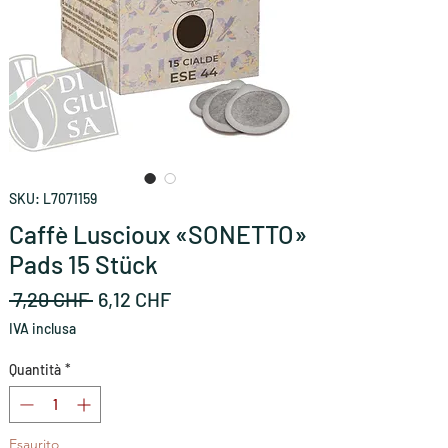
SKU: L7071159
Caffè Luscioux «SONETTO»
Pads 15 Stück
Prezzo
Prezzo
 7,20 CHF 
6,12 CHF
regolare
scontato
IVA inclusa
Quantità
*
Esaurito