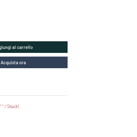
iungi al carrello
Acquista ora
* / Stück)