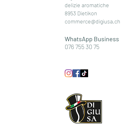
delizie aromatiche
8953 Dietikon
commerce@digiusa.ch
WhatsApp Business
076 755 30 75