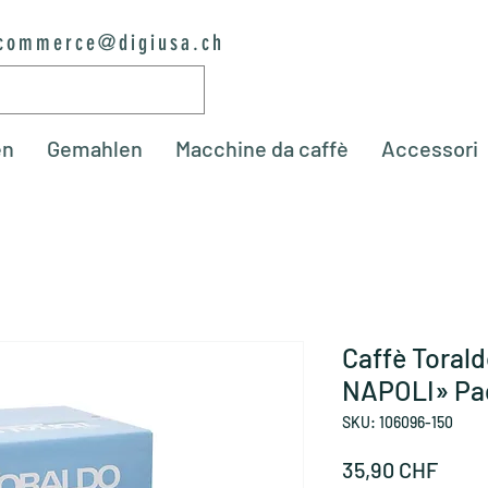
commerce@digiusa.ch
en
Gemahlen
Macchine da caffè
Accessori
Caffè Toral
NAPOLI» Pad
SKU: 106096-150
Prez
35,90 CHF