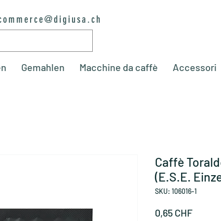
commerce@digiusa.ch
en
Gemahlen
Macchine da caffè
Accessori
Caffè Toral
(E.S.E. Einz
SKU: 106016-1
Prezzo
0,65 CHF