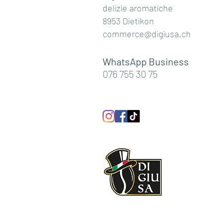
delizie aromatiche
8953 Dietikon
commerce@digiusa.ch
WhatsApp Business
076 755 30 75