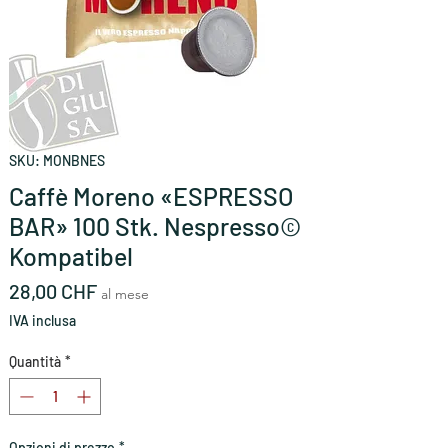
SKU: MONBNES
Caffè Moreno «ESPRESSO
BAR» 100 Stk. Nespresso©
Kompatibel
Prezzo
28,00 CHF
al mese
IVA inclusa
Quantità
*
Opzioni di prezzo
*