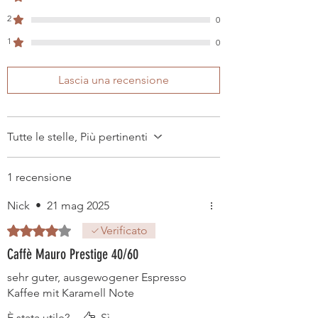
2
0
1
0
Lascia una recensione
Tutte le stelle, Più pertinenti
1 recensione
Nick
•
21 mag 2025
Valutazione 4 stelle su 5.
Verificato
Caffè Mauro Prestige 40/60
sehr guter, ausgewogener Espresso
Kaffee mit Karamell Note
È stata utile?
Sì