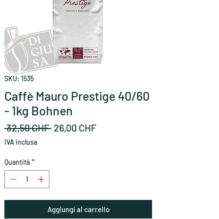
SKU: 1535
Caffè Mauro Prestige 40/60
- 1kg Bohnen
Prezzo
Prezzo
 32,50 CHF 
26,00 CHF
regolare
scontato
IVA inclusa
Quantità
*
Aggiungi al carrello