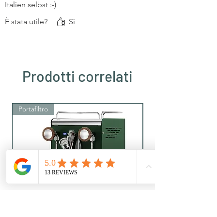
Italien selbst :-)
È stata utile?
Sì
Prodotti correlati
Portafiltro
Portafiltro