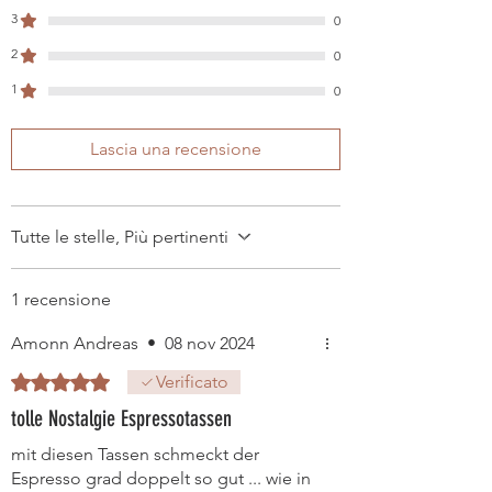
3
0
2
0
1
0
Lascia una recensione
Tutte le stelle, Più pertinenti
1 recensione
Amonn Andreas
•
08 nov 2024
Valutazione 5 stelle su 5.
Verificato
tolle Nostalgie Espressotassen
mit diesen Tassen schmeckt der
Espresso grad doppelt so gut ... wie in