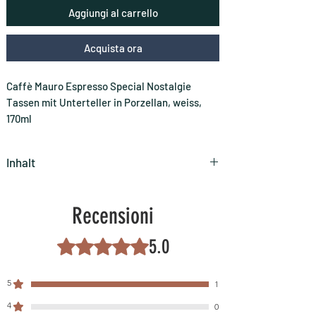
Aggiungi al carrello
Acquista ora
Caffè Mauro Espresso Special Nostalgie
Tassen mit Unterteller in Porzellan, weiss,
170ml
Inhalt
Set 6 Espresso Tassen inkl. 6 Untertassen
Recensioni
5.0
Valutazione 5 stelle su 5.
5
1
4
0