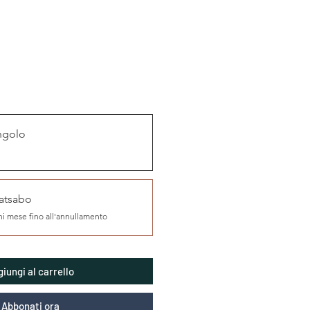
ngolo
atsabo
i mese fino all'annullamento
iungi al carrello
Abbonati ora