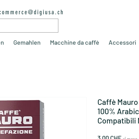
commerce@digiusa.ch
en
Gemahlen
Macchine da caffè
Accessori
Caffè Maur
100% Arabica
Compatibili
Prezz
3,00 CHF
al mese