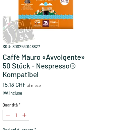
SKU: 8002530148827
Caffè Mauro «Avvolgente»
50 Stück - Nespresso©
Kompatibel
Prezzo
15,13 CHF
al mese
IVA inclusa
Quantità
*
Opzioni di prezzo
*