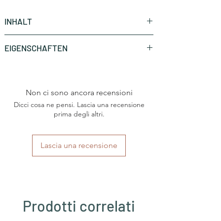
INHALT
50 Stück (CHF 0.35 * / Stück)
EIGENSCHAFTEN
Marke
Caffè Mauro
Non ci sono ancora recensioni
Art
Nespresso®
Haushaltsmaschine
Dicci cosa ne pensi. Lascia una recensione
prima degli altri.
Herkunftsland
Italien
Lascia una recensione
Region
Kalabrien
Kaffeesorten
Arabica und Robusta
Intensität
starke Intensität
Prodotti correlati
Röstung
mittlere Röstung