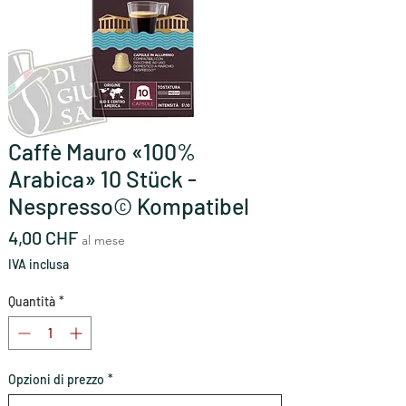
Caffè Mauro «100%
Arabica» 10 Stück -
Nespresso© Kompatibel
Prezzo
4,00 CHF
al mese
IVA inclusa
Quantità
*
Opzioni di prezzo
*