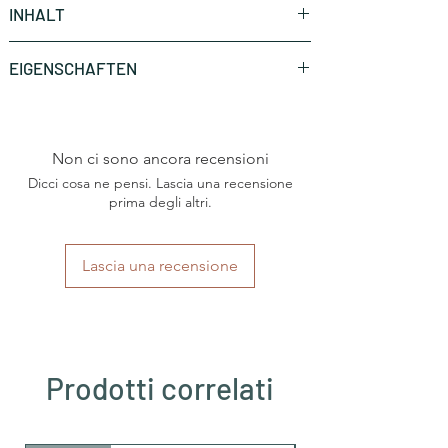
INHALT
10 Stück (CHF 0.45 * / Stück)
EIGENSCHAFTEN
Marke
Caffè Mauro
Non ci sono ancora recensioni
Art
Nespresso®
Haushaltsmaschine
Dicci cosa ne pensi. Lascia una recensione
prima degli altri.
Herkunftsland
Italien
Lascia una recensione
Region
Kalabrien
Kaffeesorten
Arabica
Intensität
mittlere Intensität
Prodotti correlati
Röstung
mittlere Röstung
Säuregehalt
wenig Säure