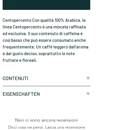
Avvisami quando è disponibile
Centopercento Con qualità 100% Arabica, la
linea Centopercento è una miscela raffinata
ed esclusiva. Il suo contenuto di caffeina è
così basso che può essere consumato anche
frequentemente. Un caffè leggero dall'aroma
e dal gusto deciso, soprattutto le note
fruttate e floreali.
CONTENUTI
Confezione Chicchi Di Caffè (1kg)
EIGENSCHAFTEN
Marke
Caffè Mauro
Non ci sono ancora recensioni
Art
Kaffeebohnen
Dicci cosa ne pensi. Lascia una recensione