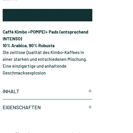
Avvisami quando è disponibile
Caffè Kimbo «POMPEI» Pads (entsprechend
INTENSO)
10% Arabica, 90% Robusta
Die zeitlose Qualität des Kimbo-Kaffees in
einer starken und entschiedenen Mischung.
Eine einzigartige und anhaltende
Geschmacksexplosion
INHALT
1 Stück (CHF 0.65 * / Stück)
EIGENSCHAFTEN
Marke
Caffè Kimbo