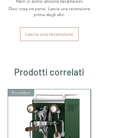
Non ci sono ancora recensioni
Art
E.S.E Pads 44mm
Dicci cosa ne pensi. Lascia una recensione
Herkunftsland
prima degli altri.
Italien
Region
Kampanien
Lascia una recensione
Kaffeesorten
Arabica und Robusta
Intensität
sehr starke Intensität
Röstung
sehr dunkle Röstung
Prodotti correlati
Säuregehalt
sehr wenig Säure
Portafiltro
Portafiltro
Koffein
Ja, mit Koffein