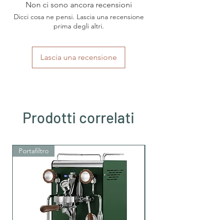
Non ci sono ancora recensioni
Art
Nespresso®
Haushaltsmaschine
Dicci cosa ne pensi. Lascia una recensione
prima degli altri.
Herkunftsland
Italien
Lascia una recensione
Region
Kampanien
Kaffeesorten
Arabica
Intensität
mittlere Intensität
Prodotti correlati
Röstung
mittlere Röstung
Säuregehalt
mittlere Säure
Portafiltro
Portafiltro
Koffein
Ja, mit Koffein