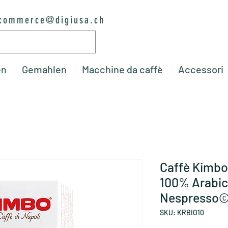
commerce@digiusa.ch
en
Gemahlen
Macchine da caffè
Accessori
Caffè Kimb
100% Arabic
Nespresso©
SKU: KRBIO10