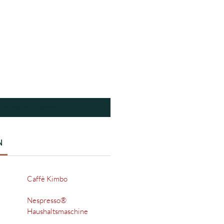
o
i quando è disponibile
N
Caffè Kimbo
Nespresso®
Haushaltsmaschine