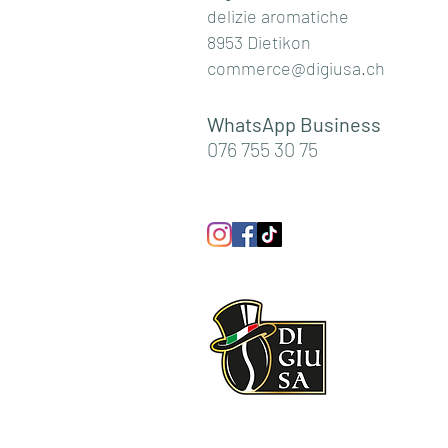
delizie aromatiche
8953 Dietikon
commerce@digiusa.ch
WhatsApp Business
076 755 30 75