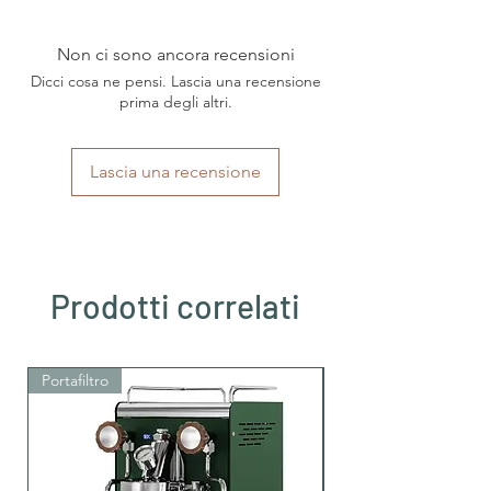
Marke
Caffè Kimbo
Non ci sono ancora recensioni
Art
E.S.E Pads 44mm
Dicci cosa ne pensi. Lascia una recensione
Herkunftsland
prima degli altri.
Italien
Region
Kampanien
Lascia una recensione
Kaffeesorten
Arabica
Intensität
mittlere Intensität
Röstung
medium dunkle Röstung
Prodotti correlati
Säuregehalt
mittlere Säure
Portafiltro
Portafiltro
Koffein
Ja, mit Koffein