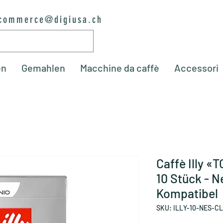
commerce@digiusa.ch
en
Gemahlen
Macchine da caffè
Accessori
Caffè Illy 
10 Stück - 
Kompatibel
SKU: ILLY-10-NES-C