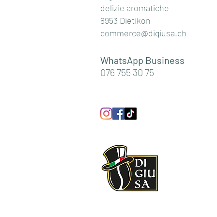
delizie aromatiche
8953 Dietikon
commerce@digiusa.ch
WhatsApp Business
076 755 30 75