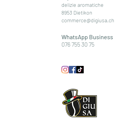
delizie aromatiche
8953 Dietikon
commerce@digiusa.ch
WhatsApp Business
076 755 30 75