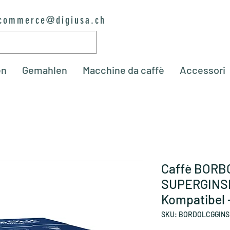
commerce@digiusa.ch
en
Gemahlen
Macchine da caffè
Accessori
Caffè BOR
SUPERGINSE
Kompatibel -
SKU: BORDOLCGGINS