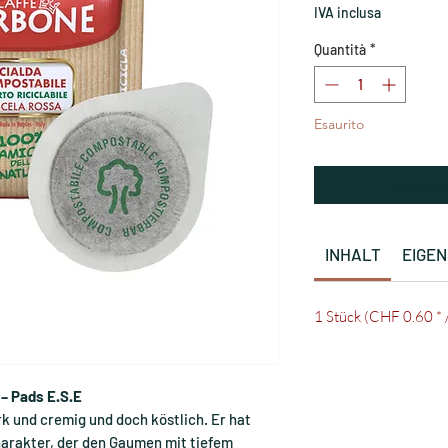
IVA inclusa
Quantità
*
Esaurito
Avvisam
INHALT
EIGE
1 Stück (CHF 0.60 * 
– Pads E.S.E
k und cremig und doch köstlich. Er hat
arakter, der den Gaumen mit tiefem