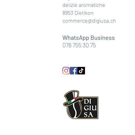
delizie aromatiche
8953 Dietikon
commerce@digiusa.ch
WhatsApp Business
076 755 30 75