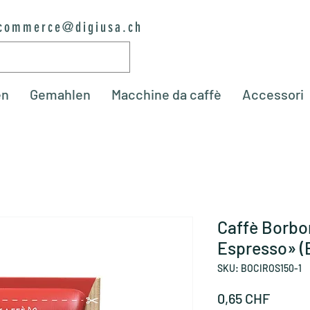
commerce@digiusa.ch
en
Gemahlen
Macchine da caffè
Accessori
Caffè Borb
Espresso» (E
SKU: BOCIROS150-1
Prezzo
0,65 CHF