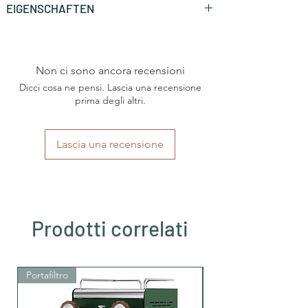
EIGENSCHAFTEN
Marke
Caffè Borbone
Non ci sono ancora recensioni
Art
Nespresso®
Haushaltsmaschine
Dicci cosa ne pensi. Lascia una recensione
prima degli altri.
Herkunftsland
Italien
Lascia una recensione
Region
Kampanien
Geschmack
Getreidenkaffee
Koffein
Nein, ohne Koffein
Prodotti correlati
Portafiltro
Portafiltro