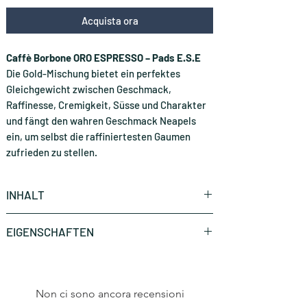
Acquista ora
Caffè Borbone ORO ESPRESSO – Pads E.S.E
Die Gold-Mischung bietet ein perfektes
Gleichgewicht zwischen Geschmack,
Raffinesse, Cremigkeit, Süsse und Charakter
und fängt den wahren Geschmack Neapels
ein, um selbst die raffiniertesten Gaumen
zufrieden zu stellen.
INHALT
150 Stück (CHF 0.23 * / Stück)
EIGENSCHAFTEN
Marke
Caffè Borbone
Non ci sono ancora recensioni
Art
E.S.E Pads 44mm