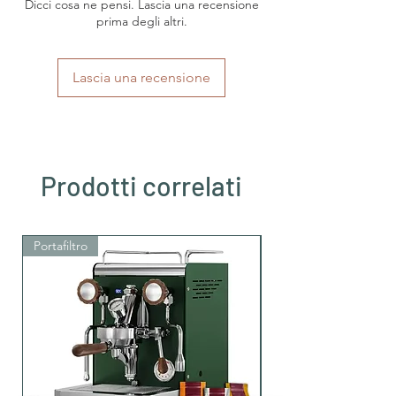
Dicci cosa ne pensi. Lascia una recensione
Herkunftsland
prima degli altri.
Italien
Region
Kampanien
Lascia una recensione
Kaffeesorten
Arabica und Robusta
Intensität
mittlere Intensität
Röstung
helle Röstung
Prodotti correlati
Säuregehalt
starke Säure
Portafiltro
Portafiltro
Koffein
Ja, mit Koffein