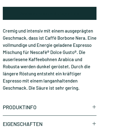
Avvisami quando è disponibile
Cremig und intensiv mit einem ausgeprägten
Geschmack, dass ist Caffè Borbone Nera. Eine
vollmundige und Energie geladene Espresso
Mischung für Nescafè® Dolce Gusto®. Die
auserlesene Kaffeebohnen Arabica und
Robusta werden dunkel geröstet. Durch die
längere Röstung entsteht ein kräftiger
Espresso mit einem langanhaltenden
Geschmack. Die Säure ist sehr gering.
PRODUKTINFO
Pack mit 15 Dolce Gusto Kompatible Kapseln
EIGENSCHAFTEN
Kaffeemarke:
Borbone