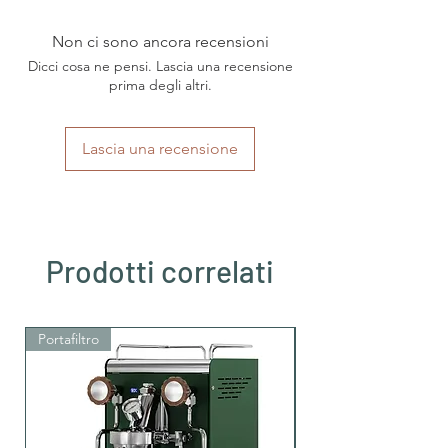
Non ci sono ancora recensioni
für Kaffeesystem:
Dolce Gusto
Nescafe®
Dicci cosa ne pensi. Lascia una recensione
prima degli altri.
Herkunft
Italien
Kaffeeröster:
Lascia una recensione
Region
Napoli
Kaffeeröster:
Kaffeesorten:
Arabica und Robusta
Prodotti correlati
Intensität:
sehr Starke
Intensität
Portafiltro
Portafiltro
Röstung:
dunkle Röstung
Säure:
wenig Säure
Koffein:
Ja, mit Koffein